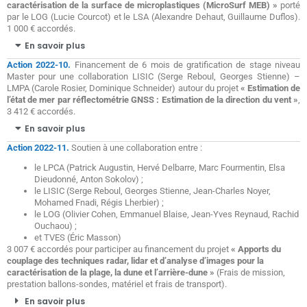
caractérisation de la surface de microplastiques (MicroSurf MEB) »
porté
par le LOG (Lucie Courcot) et le LSA (Alexandre Dehaut, Guillaume Duflos).
1 000 € accordés.
En savoir plus
Action 2022-10.
Financement de 6 mois de gratification de stage niveau
Master pour une collaboration LISIC (Serge Reboul, Georges Stienne) –
LMPA (Carole Rosier, Dominique Schneider) autour du projet
« Estimation de
l’état de mer par réflectométrie GNSS : Estimation de la direction du vent »
,
3 412 € accordés.
En savoir plus
Action 2022-11.
Soutien à une collaboration entre :
le LPCA (Patrick Augustin, Hervé Delbarre, Marc Fourmentin, Elsa
Dieudonné, Anton Sokolov) ;
le LISIC (Serge Reboul, Georges Stienne, Jean-Charles Noyer,
Mohamed Fnadi, Régis Lherbier) ;
le LOG (Olivier Cohen, Emmanuel Blaise, Jean-Yves Reynaud, Rachid
Ouchaou) ;
et TVES (Éric Masson)
3 007 € accordés pour participer au financement du projet
« Apports du
couplage des techniques radar, lidar et d’analyse d’images pour la
caractérisation de la plage, la dune et l’arrière-dune »
(Frais de mission,
prestation ballons-sondes, matériel et frais de transport).
En savoir plus