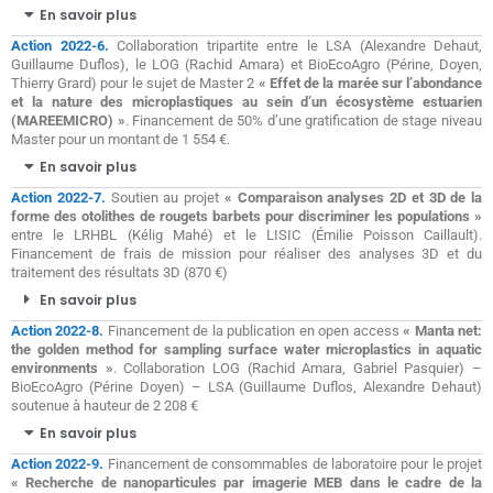
En savoir plus
Action 2022-6.
Collaboration tripartite entre le LSA (Alexandre Dehaut,
Guillaume Duflos), le LOG (Rachid Amara) et BioEcoAgro (Périne, Doyen,
Thierry Grard) pour le sujet de Master 2
« Effet de la marée sur l’abondance
et la nature des microplastiques au sein d’un écosystème estuarien
(MAREEMICRO) »
. Financement de 50% d’une gratification de stage niveau
Master pour un montant de 1 554 €.
En savoir plus
Action 2022-7.
Soutien au projet
« Comparaison analyses 2D et 3D de la
forme des otolithes de rougets barbets pour discriminer les populations »
entre le LRHBL (Kélig Mahé) et le LISIC (Émilie Poisson Caillault).
Financement de frais de mission pour réaliser des analyses 3D et du
traitement des résultats 3D (870 €)
En savoir plus
Action 2022-8.
Financement de la publication en open access
« Manta net:
the golden method for sampling surface water microplastics in aquatic
environments »
. Collaboration LOG (Rachid Amara, Gabriel Pasquier) –
BioEcoAgro (Périne Doyen) – LSA (Guillaume Duflos, Alexandre Dehaut)
soutenue à hauteur de 2 208 €
En savoir plus
Action 2022-9.
Financement de consommables de laboratoire pour le projet
« Recherche de nanoparticules par imagerie MEB dans le cadre de la