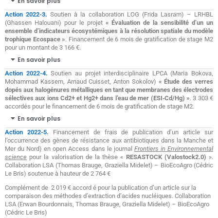
En savoir plus
Action 2022-3.
Soutien à la collaboration LOG (Frida Lasram) – LRHBL
(Ghassen Halouani) pour le projet
« Évaluation de la sensibilité d’un un
ensemble d’indicateurs écosystémiques à la résolution spatiale du modèle
trophique Ecospace »
. Financement de 6 mois de gratification de stage M2
pour un montant de 3 166 €.
En savoir plus
Action 2022-4.
Soutien au projet interdisciplinaire LPCA (Maria Bokova,
Mohammad Kassem, Arnaud Cuisset, Anton Sokolov)
« Étude des verres
dopés aux halogénures métalliques en tant que membranes des électrodes
sélectives aux ions Cd2+ et Hg2+ dans l’eau de mer (ESI‐Cd/Hg) »
. 3 303 €
accordés pour le financement de 6 mois de gratification de stage M2.
En savoir plus
Action 2022-5.
Financement de frais de publication
d’un article sur
l’occurrence des gènes de résistance aux antibiotiques dans la Manche et
Mer du Nord) en open Access dans le journal
Frontiers in Environnemental
science
pour la valorisation de la thèse «
RESASTOCK (Valostock2.0)
».
Collaboration LSA (Thomas Brauge, Graziella Midelet) – BioEcoAgro (Cédric
Le Bris) soutenue à hauteur de 2 764 €
Complément de 2 019 € accord é pour la publication d’un article sur la
comparaison des méthodes d’extraction d’acides nucléiques. Collaboration
LSA (Erwan Bourdonnais, Thomas Brauge, Graziella Midelet) – BioEcoAgro
(Cédric Le Bris)