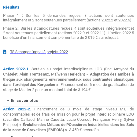
Résultats
Phase 1 : Sur les 5 demandes reçues, 3 actions sont soutenues
intégralement et 2 sont soutenues partiellement (actions 2022.2 et 2022.5).
Phase 2 : Sur les 8 candidatures reçues, 4 sont soutenues intégralement et
2 sont soutenues partiellement (actions 2022.9 et 2022.11). L’action 2022.5
bénéficie d’un financement complémentaire de 2 019 € sur reliquat.
Télécharger l'appel à projets 2022
Action 2022-1.
Soutien au projet interdisciplinaire LOG (Éric Armynot du
Châtelet, Alain Trentesaux, Maïwenn Herledan)
« Adaptation des amibes à
thèque aux changements environnementaux sous contraintes climatiques
dans l’archipel des Kerguelen »
. Financement de 6 mois de gratification de
stage de Master 2 pour un montant total de 3 194 €.
En savoir plus
Action 2022-2.
Financement de 3 mois de stage niveau M1, de
consommables et de frais de mission pour le projet interdisciplinaire LOG
(Jacinthe Caillaud, Marine Casetta, Lucie Courcot, Françoise Henry, Sylvie
Philippe)
« Évolution des Métaux de POussières Industrielles dans les Sols
de la zone de Gravelines (EMPOIS) »
. 3 450 € accordés.