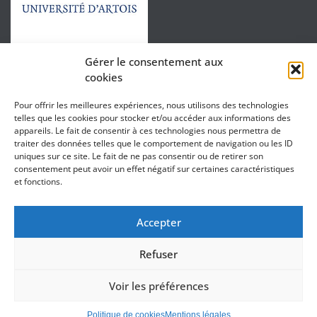
Gérer le consentement aux
cookies
Pour offrir les meilleures expériences, nous utilisons des technologies
telles que les cookies pour stocker et/ou accéder aux informations des
appareils. Le fait de consentir à ces technologies nous permettra de
traiter des données telles que le comportement de navigation ou les ID
uniques sur ce site. Le fait de ne pas consentir ou de retirer son
consentement peut avoir un effet négatif sur certaines caractéristiques
et fonctions.
Accepter
Directeur : Sébastien Lefebvre
Directeur adjoint : Thierry Grard / Directrice adjointe : Catherine Roche
Refuser
Secrétariat :
Anaïs ZAMIARA
– 03 21 99 64 01
Adresse : Centre Universitaire du Littoral – Quai Robert Masset – 62200
Voir les préférences
Boulogne-sur-Mer
Mentions légales
Politique de cookies
Mentions légales