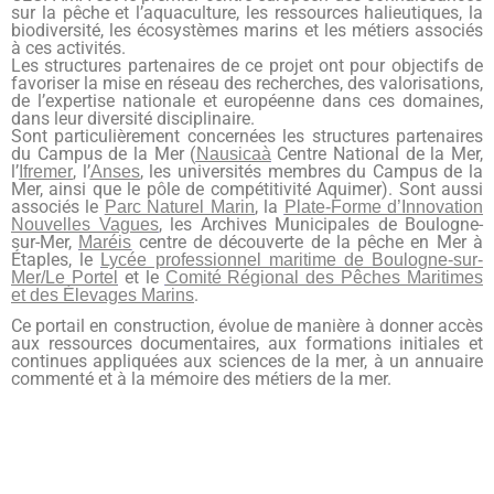
sur la pêche et l’aquaculture, les ressources halieutiques, la
biodiversité, les écosystèmes marins et les métiers associés
à ces activités.
Les structures partenaires de ce projet ont pour objectifs de
favoriser la mise en réseau des recherches, des valorisations,
de l’expertise nationale et européenne dans ces domaines,
dans leur diversité disciplinaire.
Sont particulièrement concernées les structures partenaires
du Campus de la Mer (
Centre National de la Mer,
Nausicaà
l’
, l’
, les universités membres du Campus de la
Ifremer
Anses
Mer, ainsi que le pôle de compétitivité Aquimer). Sont aussi
associés le
, la
Parc Naturel Marin
Plate-Forme d’Innovation
, les Archives Municipales de Boulogne-
Nouvelles Vagues
sur-Mer,
centre de découverte de la pêche en Mer à
Maréis
Étaples, le
Lycée professionnel maritime de Boulogne-sur-
et le
Mer/Le Portel
Comité Régional des Pêches Maritimes
.
et des Élevages Marins
Ce portail en construction, évolue de manière à donner accès
aux ressources documentaires, aux formations initiales et
continues appliquées aux sciences de la mer, à un annuaire
commenté et à la mémoire des métiers de la mer.