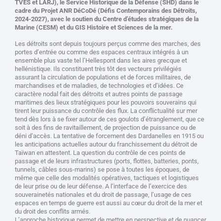
TVES et LARJ), le Service Historique de la Défense (SHD) dans le
cadre du Projet ANR DéCoDé (Défis Contemporains des Détroits,
2024-2027), avec le soutien du Centre d’études stratégiques de la
Marine (CESM) et du GIS Histoire et Sciences de la mer.
Les détroits sont depuis toujours perçus comme des marches, des
portes d’entrée ou comme des espaces centraux intégrés à un
ensemble plus vaste tel l’Hellespont dans les aires grecque et
hellénistique. Ils constituent très tôt des vecteurs privilégiés
assurant la circulation de populations et de forces militaires, de
marchandises et de maladies, de technologies et d’idées. Ce
caractère nodal fait des détroits et autres points de passage
maritimes des lieux stratégiques pour les pouvoirs souverains qui
tirent leur puissance du contrôle des flux. La conflictualité sur mer
tend dès lors à se fixer autour de ces goulots d’étranglement, que ce
soit à des fins de ravitaillement, de projection de puissance ou de
déni d’accès. La tentative de forcement des Dardanelles en 1915 ou
les anticipations actuelles autour du franchissement du détroit de
Taïwan en attestent. La question du contrôle de ces points de
passage et de leurs infrastructures (ports, flottes, batteries, ponts,
tunnels, câbles sous-marins) se pose à toutes les époques, de
même que celle des modalités opératives, tactiques et logistiques
de leur prise ou de leur défense. A l’interface de l’exercice des
souverainetés nationales et du droit de passage, l’usage de ces
espaces en temps de guerre est aussi au cœur du droit de la mer et
du droit des conflits armés.
L’approche historique permet de mettre en perspective et de nuancer