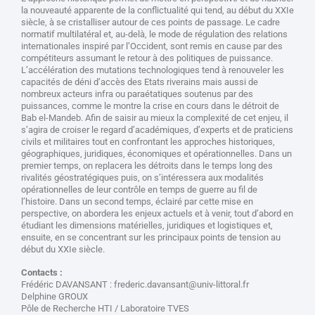
la nouveauté apparente de la conflictualité qui tend, au début du XXIe
siècle, à se cristalliser autour de ces points de passage. Le cadre
normatif multilatéral et, au-delà, le mode de régulation des relations
internationales inspiré par l’Occident, sont remis en cause par des
compétiteurs assumant le retour à des politiques de puissance.
L’accélération des mutations technologiques tend à renouveler les
capacités de déni d’accès des Etats riverains mais aussi de
nombreux acteurs infra ou paraétatiques soutenus par des
puissances, comme le montre la crise en cours dans le détroit de
Bab el-Mandeb. Afin de saisir au mieux la complexité de cet enjeu, il
s’agira de croiser le regard d’académiques, d’experts et de praticiens
civils et militaires tout en confrontant les approches historiques,
géographiques, juridiques, économiques et opérationnelles. Dans un
premier temps, on replacera les détroits dans le temps long des
rivalités géostratégiques puis, on s’intéressera aux modalités
opérationnelles de leur contrôle en temps de guerre au fil de
l’histoire. Dans un second temps, éclairé par cette mise en
perspective, on abordera les enjeux actuels et à venir, tout d’abord en
étudiant les dimensions matérielles, juridiques et logistiques et,
ensuite, en se concentrant sur les principaux points de tension au
début du XXIe siècle.
Contacts :
Frédéric DAVANSANT : frederic.davansant@univ-littoral.fr
Delphine GROUX
Pôle de Recherche HTI / Laboratoire TVES