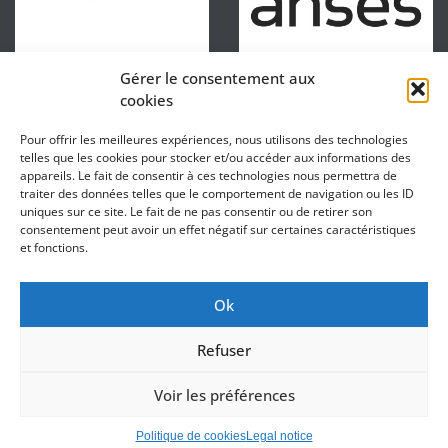
Gérer le consentement aux
cookies
Pour offrir les meilleures expériences, nous utilisons des technologies
telles que les cookies pour stocker et/ou accéder aux informations des
appareils. Le fait de consentir à ces technologies nous permettra de
traiter des données telles que le comportement de navigation ou les ID
uniques sur ce site. Le fait de ne pas consentir ou de retirer son
consentement peut avoir un effet négatif sur certaines caractéristiques
et fonctions.
Ok
DIRECTOR : Sébastien Lefebvre
ASSISTANT DIRECTORS : Thierry Grard / Catherine Roche
Refuser
SECRETARIAT :
Anaïs ZAMIARA
– 03 21 99 41 59
ADRESS : Centre Universitaire du Littoral – Quai Robert Masset – 62200
Voir les préférences
Boulogne-sur-Mer
Legal notice
Politique de cookies
Legal notice