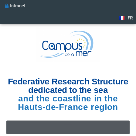
Intranet
FR
Federative Research Structure
dedicated to the sea
and the coastline in the
Hauts-de-France region