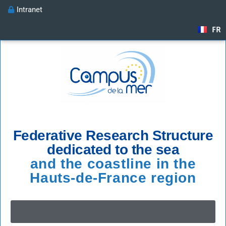
Intranet
FR
Federative Research Structure
dedicated to the sea
and the coastline in the
Hauts-de-France region